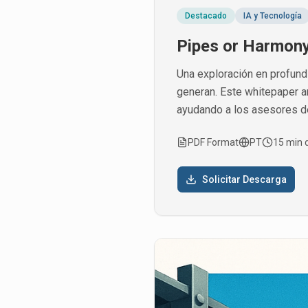
Destacado
IA y Tecnología
Pipes or Harmon
Una exploración en profund
generan. Este whitepaper an
ayudando a los asesores de
PDF Format
PT
15 min 
Solicitar Descarga