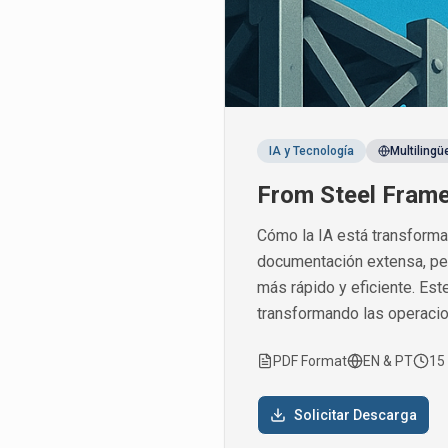
IA y Tecnología
Multilingü
From Steel Frame
Cómo la IA está transforma
documentación extensa, perm
más rápido y eficiente. Est
transformando las operaci
PDF Format
EN & PT
15
Solicitar Descarga