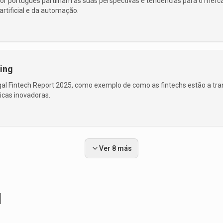
dor português partilham as suas perspectivas e tendências para o mer
artificial e da automação.
ping
al Fintech Report 2025, como exemplo de como as fintechs estão a tra
icas inovadoras.
Ver 8 más
l