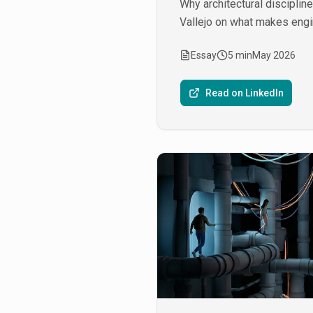
Why architectural discipli
Vallejo on what makes eng
Essay
5 min
May 2026
Read on LinkedIn